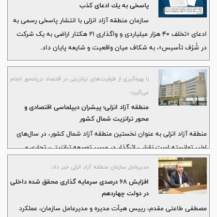
پاسخی به یك ادعای كذب
سازمان منطقه آزاد انزلی با انتشار پاسخی رسمی به
ادعای «تخلف ۴۰ هزار میلیاردی و واگذاری ۲۱ هکتار اراضی به یک شرکت
در شُرُف تأسیس»، به شکاف میان واقعیت و شایعه پایان داد.
با بهره‌گیری از ظرفیت‌های ترانزیتی در اقتصاد دریامحور انجام
می‌گیرد؛
منطقه آزاد انزلی؛ پیشران دیپلماسی اقتصادی و
محور ترانزیت شمال کشور
منطقه آزاد انزلی به عنوان نخستین منطقه آزاد شمال کشور، در سال‌های
اخیر توانسته است نقشی اثرگذار در مسیر توسعه ترانزیتی، تجاری و
تولیدی کشور ایفا کند. رشد کم‌سابقه شاخص‌های صادرات، سرمایه‌گذاری
مدیرعامل سازمان منطقه آزاد انزلی خبر داد:
و اشتغال‌زایی در این منطقه، بیانگر شکل‌گیری رویکردی نوین در
افزایش 68 درصدی سرمایه گذاری محقق شده داخلی
بهره‌برداری از ظرفیت‌های اقتصاد دریا محور و موقعیت راهبردی کریدور
در دولت چهاردهم
شمال–جنوب است.
مصطفی طاعتی مقدم، رییس هیأت مدیره و مدیرعامل سازمان، عملکرد