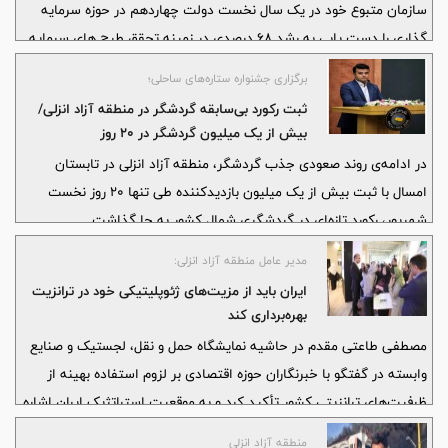
سازمان متبوع خود در یک سال نخست دولت چهاردهم در حوزه سرمایه
گذاری را دست یابی به رشد 68 درصدی در زمینه تحقق طرح های سرمایه
گذاری داخلی عنوان کرد و اظهار داشت: درحالیکه در یکساله 1402 تا
برگزاری جشنواره ستاره‌های ساحلی؛
1403، عملکرد این سازمان در سرمایه گذاری های داخلی در حدود 104 هزار
ثبت رکورد بی‌سابقه گردشگر در منطقه آزاد انزلی/
و 801 میلیارد ریال بوده، این مهم در دوره زمانی مرداد 1403 لغایت تیرماه
بیش از یک میلیون گردشگر در ۲۰ روز
1404، از میزان 175 هزار و 815 میلیارد ریال عبور کرد که بیانگر افزایش 68
در ادامه‌ی روند صعودی جذب گردشگر، منطقه آزاد انزلی در تابستان
درصدی در این شاخص مهم اقتصادی است.
امسال با ثبت بیش از یک میلیون بازدیدکننده طی تنها ۲۰ روز نخست
شهریور، رکورد تازه‌ای در گردشگری شمال کشور به جا گذاشت.
مدیر عامل منطقه آزاد انزلی:
ایران باید از مزیت‌های ژئوپلیتیكی خود در ترانزیت
بهره‌برداری كند
مصطفی طاعتی مقدم در حاشیه نمایشگاه حمل و نقل، لجستیک و صنایع
وابسته در گفتگو با خبرنگاران حوزه اقتصادی بر لزوم استفاده بهینه از
ظرفیت‌های ترانزیتی کشور تأکید کرد و به موقعیت استراتژیک ایران اشاره
نمود.
منطقه آزاد انزلی