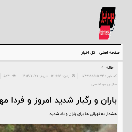
صفحه اصلی
کل اخبار
خانه
کد خبر : 1744188901034
زمان: ۱۲:۱۹:۵۹ - تاریخ: ۱۴۰۴/۰۱/۲۰
523
سازمان هواشناسی
باران و رگبار شدید امروز و فردا مهمان 11 است
هشدار به تهرانی‌ ها برای باران و باد شدید