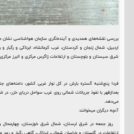
بررسی نقشه‌های همدیدی و آینده‌نگری
سازمان هواشناسی
نشان می
اردبیل، شمال زنجان و کردستان، غرب کرمانشاه، ابرناکی و رگبار و
شرق سیستان و بلوچستان و ارتفاعات زاگرس مرکزی و البرز مرکزی نیز
فردا پنج‌شنبه گستره بارش در کل نوار غربی کشور، دامنه‌های جن
بعدازظهر با نفوذ جریانات شمالی روی غرب سواحل دریای خزر، در شر
می‌دهد.
آنچه دیگران میخوانند:
روز جمعه در شرق لرستان، شمال شرق خوزستان، چهارمحال و بختی
ارتفاعات در گلستان و خراسان شمالی، ابرناکی، گاهی رگبار و رعد 