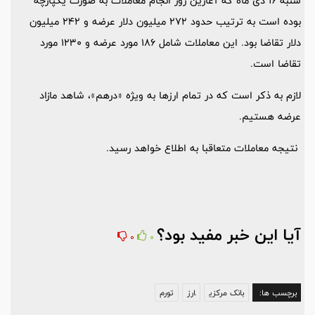
شنبه 16 دی ماه که آغازین روز انجام معاملات به صورت یکپارچه
بوده است به ترتیب حدود 272 میلیون دلار عرضه و 242 میلیون
دلار تقاضا بود. این معاملات شامل 186 مورد عرضه و 1230 مورد
تقاضا است.
لازم به ذکر است که در تمام ارزها به ویژه «درهم»، شاهد مازاد
عرضه هستیم.
نتیجه معاملات متعاقبا به اطلاع خواهد رسید.
آیا این خبر مفید بود؟
0
0
برچسب ها:
بانک مرکزی
ارز
تورم