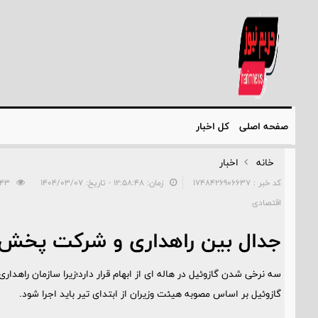
صفحه اصلی
کل اخبار
خانه
اخبار
کد خبر : 1748426906637
زمان: ۱۲:۵۸:۴۸ - تاریخ: ۱۴۰۴/۰۳/۰۷
343
اقتصادی
جدال بین راهداری و شرکت پخش ب
سه نرخی شدن گازوئیل در هاله ای از ابهام قرار دارد؛زیرا سازمان راهد
گازوئیل بر اساس مصوبه هیئت وزیران از ابتدای تیر باید اجرا شود.