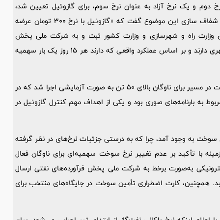
نرخ دوم و یک نرخ آزاد به عنوان نرخ سوم، برای
گازوئیل
تعیین شد،
 شفاف سازی این موضوع گفت که «
گازوئیل
با نرخ 300 تومان عرضه
یق وزارت راه و شهرسازی و وزارت کشور ثبت و به شرکت ملی پخش
ر اساس عملکرد واقعی که دارند هر 15 روز یک بار سهمیه
به گفته این مقام مسئول، «طرحی بر اساس عملکرد در جاده یا حرکت در مسیر برای ناوگان بالای 50 تن به صورت آزمایشی اجرا شد که در
بوط به بارنامه‌های صوری بود و یکی از اهداف مهم کنترل
گازوئیل
در
نرخ سوخت به وجود آمد، چرا که به درستی جزئیات نرخ‌های در نظر گرفته
ینه با تأکید بر عدم تغییر نرخ سوخت سهمیه‌ای برای ناوگان فعال
کترونیکی به‌صورت برخط به شرکت ملی پخش فرآورده‌های نفتی ارسال
بد. همچنین، کارت اضطراری تأمین سوخت در جایگاه‌های منتخب برای
علام اینکه نرخ پلکانی نفت‌گاز از ابتدای تیر اجرایی می‌شود، بیان